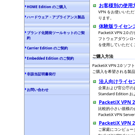
お客様別の使用
HOME Edition のご購入
VPN をお使いいただ
ハードウェア・アプライアンス製品
ります。
体験版ライセン
PacketiX VP
ブランド化開発ツールキットのご契
約
フトウェアダウンロード
を使用していただく
Carrier Edition のご契約
ご購入方法
Embedded Edition のご契約
PacketiX VPN 
ご購入を希望される製
非該当証明書発行
法人向けライセンスのご
企業および官公庁のお客様
お問い合わせ
Standard Editi
PacketiX VPN 
比較的小さい規模の
PacketiX VPN S
PacketiX VPN
ご家庭にコンピュー