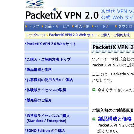
トップ
製品・サービス
導入事例
パートナー
ダウンロ
トップページ
PacketiX VPN 2.0 Web サイト
ご購入・ご契約方法
PacketiX VPN 2.0 Web サイト
PacketiX VP
ソフトイーサ株式会社の
ご購入・ご契約方法 トップ
PacketiX VPN 
製品構成と価格
ここでは、PacketiX
お客様別の使用方法のご案内
いたします。
今すぐライセンスの
体験版ライセンスの取得
販売店のご紹介
ご購入前のご確認事項
通常版ライセンスのご購入
製品構成と価格
(Standard / Enterprise)
PacketiX VP
SOHO Edition のご購入
認ください。