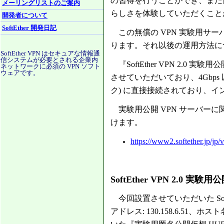
の習得を行うことができ、また自
メーリングリストのご案内
らしさを体験していただくこと
開発者について
SoftEther 開発日記
この無償の VPN 実験用サー
ります。それ以後の運用方法に
SoftEther VPN はセキュアな情報通
信システムが必要とされる企業内
『SoftEther VPN 2.0
ネットワークに必須の VPN ソフト
ウェアです。
させていただいており、4Gbps
ク) に直接接続されており、
実験用公開 VPN サーバーに
けます。
https://www2.softether.jp/jp/
SoftEther VPN 2.0 実
今回設置させていただいた SoftEt
アドレス: 130.158.6.51、ホスト名: 