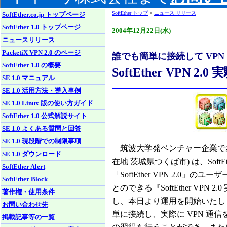
SoftEther トップ
>
ニュース リリース
SoftEther.co.jp トップページ
SoftEther 1.0 トップページ
2004年12月22日(水)
ニュースリリース
PacketiX VPN 2.0 のページ
誰でも
簡単に接続して VP
SoftEther 1.0 の概要
SoftEther VPN 
SE 1.0 マニュアル
SE 1.0 活用方法・導入事例
SE 1.0 Linux 版の使い方ガイド
SoftEther 1.0 公式解説サイト
SE 1.0 よくある質問と回答
SE 1.0 現段階での制限事項
筑波大学発ベンチャー企業である
SE 1.0 ダウンロード
在地 茨城県つくば市) は、Soft
SoftEther Alert
「SoftEther VPN 2.0
SoftEther Block
とのできる『SoftEther VP
著作権・使用条件
し、本日より運用を開始いたしま
お問い合わせ先
単に接続し、実際に VPN 通信を
掲載記事等の一覧