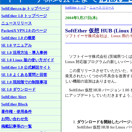
SoftEther トップ
>
ニュース リリース
SoftEther.co.jp トップページ
SoftEther 1.0 トップページ
2004年5月27日(木)
ニュースリリース
SoftEther 仮想 HUB (Lin
PacketiX VPN 2.0 のページ
ソフトイーサ株式会社は、Linux 用の So
SoftEther 1.0 の概要
SE 1.0 マニュアル
SE 1.0 活用方法・導入事例
ソフトイーサ株式会社 (茨城県つくば市、代
SE 1.0 Linux 版の使い方ガイド
Linux 対応版プログラムの新しいバー
SoftEther 1.0 公式解説サイト
この度リリースさせていただいた、SoftEthe
SE 1.0 よくある質問と回答
発見されたいくつかの不具合を改善す
しい機能の追加はありません。
SE 1.0 現段階での制限事項
SE 1.0 ダウンロード
SoftEther 仮想 HUB バージョン 1
にアップデートしていただきますよう
SoftEther Alert
SoftEther Block
著作権・使用条件
お問い合わせ先
ダウンロードを開始したバージ
掲載記事等の一覧
SoftEther 仮想 HUB for Linux