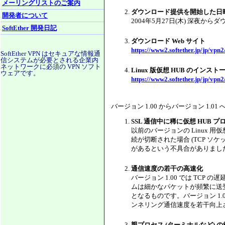
メーリングリストのご案内
ダウンロード提供を開始した日
開発者について
2004年5月27日(木) 深夜
SoftEther 開発日記
ダウンロード Web サイト
https://www2.softether.jp/jp/vpn
SoftEther VPN はセキュアな情報通
信システムが必要とされる企業内
ネットワークに必須の VPN ソフト
Linux 版仮想 HUB のインス
ウェアです。
https://www2.softether.jp/jp/vpn2
バージョン 1.00 からバージョン 1
SSL 通信中に稀に仮想 HUB
以前のバージョンの Linux 用
続が切断された場合 (TCP ソ
があるという不具合がありました
通信速度の若干の高速化
バージョン 1.00 では TCP の
ムは細かなパケットが頻繁に送
となるものです。バージョン 1.
ンネリング通信速度を若干向上
親プロセス (ターミナルなど) 