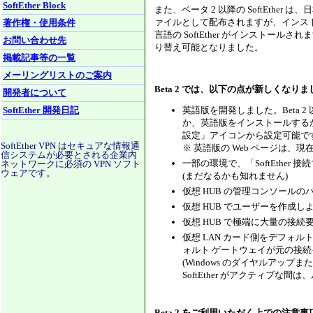
SoftEther Block
また、ベータ 2 以降の SoftEth
ァイルとして配布されますが、インス
著作権・使用条件
言語の SoftEther がインストー
お問い合わせ先
り替え可能となりました。
掲載記事等の一覧
メーリングリストのご案内
Beta 2 では、以下の点が新しくなり
開発者について
英語版を開発しました。Beta
SoftEther 開発日記
か、英語版をインストールする
設定」アイコンから設定可能で
SoftEther VPN はセキュアな情報通
※ 英語版の Web ページは、
信システムが必要とされる企業内
一部の環境で、「SoftEthe
ネットワークに必須の VPN ソフト
ウェアです。
(まだなるかも知れません)
仮想 HUB の管理コンソール
仮想 HUB でユーザーを作成
仮想 HUB で極端に大量の接
仮想 LAN カード側をデフォ
ォルト ゲートウェイが元の接
(Windows のダイヤルアップ
SoftEther がアクティブ
Beta 2 をご利用いただく上での注