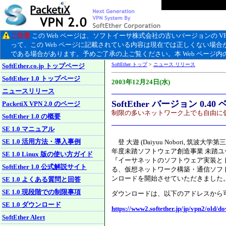
ご注意
この Web ページは、ソフトイーサ株式会社の古いバージョンの VP
って、この Web ページに記載されている内容は現在では正しくない場
である場合があります。予めご了承の上ご覧ください。本 Web ページ
SoftEther トップ
>
ニュース リリース
SoftEther.co.jp トップページ
SoftEther 1.0 トップページ
2003年12月24日(水)
ニュースリリース
SoftEther バージョン 0
PacketiX VPN 2.0 のページ
制限
の多いネットワーク上でも自由に仮
SoftEther 1.0 の概要
SE 1.0 マニュアル
SE 1.0 活用方法・導入事例
登 大遊 (Daiyuu Nobori, 筑波
年度未踏ソフトウェア創造事業 未踏ユ
SE 1.0 Linux 版の使い方ガイド
『イーサネットのソフトウェア実装と
SoftEther 1.0 公式解説サイト
る、仮想ネットワーク構築・通信ソフトウェア『
ンロードを開始させていただきました
SE 1.0 よくある質問と回答
SE 1.0 現段階での制限事項
ダウンロードは、以下のアドレスから
SE 1.0 ダウンロード
https://www2.softether.jp/jp/vpn2/old/d
SoftEther Alert