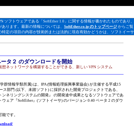
N ソフトウェアである「SoftEther 1.0」に関する情報が書かれたもので
合があります。最新の情報については、
SoftEther.co.jp のトップページ
からご覧
内の特定の項目の内容が技術的または法的に現在有効かどうかは、ソフトイー
.40 ベータ２ のダウンロードを開始
想ネットワークを構築することができる、新しい VPN システム
大学第三学群情報学類所属) は、IPA (情報処理振興事業協会) が主催する平成15
ース部門 (以下、未踏ソフト) に採択された開発プロジェクトである、
トンネリングシステムの開発』 の開発途中成果となるソフトウェアであ
SoftEther』(ソフトイーサ) のバージョン 0.40 ベータ 2 のダウ
。
可能です。
ownload/