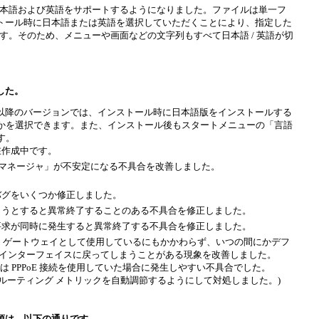
er は、日本語および英語をサポートするようになりました。ファイルは単一フ
トール時に日本語または英語を選択していただくことにより、指定した
ルされます。そのため、メニューや画面などの文字列もすべて日本語 / 英語が切
ました。
 2 以降のバージョンでは、インストール時に日本語版をインストールする
かを選択できます。また、インストール後もスタートメニューの「言語
す。
現在作成中です。
r 接続マネージャ」が不安定になる不具合を改善しました。
のバグをいくつか修正しました。
しようとすると異常終了することのある不具合を修正しました。
続要求が同時に発生すると異常終了する不具合を修正しました。
ルト ゲートウェイとして使用しているにもかかわらず、いつの間にかデフ
続インターフェイスに戻ってしまうことがある現象を改善しました。
または PPPoE 接続を使用していた場合に発生しやすい不具合でした。
な間は、ルーティング メトリックを自動調節するようにして対処しました。)
意事項は、以下の通りです。