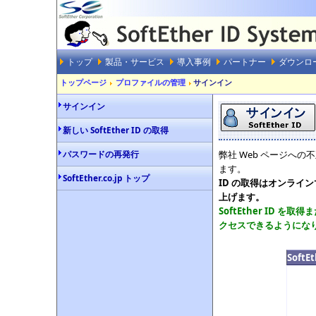
トップ
製品・サービス
導入事例
パートナー
ダウンロ
トップページ
プロファイルの管理
サインイン
サインイン
新しい SoftEther ID の取得
パスワードの再発行
弊社 Web ページへの
ます。
SoftEther.co.jp トップ
ID の取得はオンライ
上げます。
SoftEther ID
クセスできるようにな
Soft