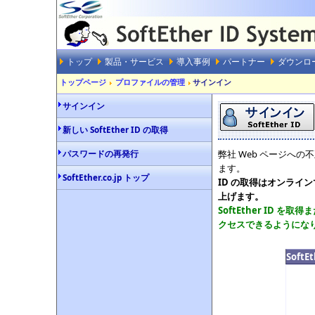
トップ
製品・サービス
導入事例
パートナー
ダウンロ
トップページ
プロファイルの管理
サインイン
サインイン
新しい SoftEther ID の取得
パスワードの再発行
弊社 Web ページへの
ます。
SoftEther.co.jp トップ
ID の取得はオンライ
上げます。
SoftEther ID
クセスできるようにな
Soft