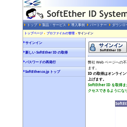
トップ
製品・サービス
導入事例
パートナー
ダウンロ
トップページ
プロファイルの管理
サインイン
サインイン
新しい SoftEther ID の取得
パスワードの再発行
弊社 Web ページへの
ます。
SoftEther.co.jp トップ
ID の取得はオンライ
上げます。
SoftEther ID
クセスできるようにな
Soft