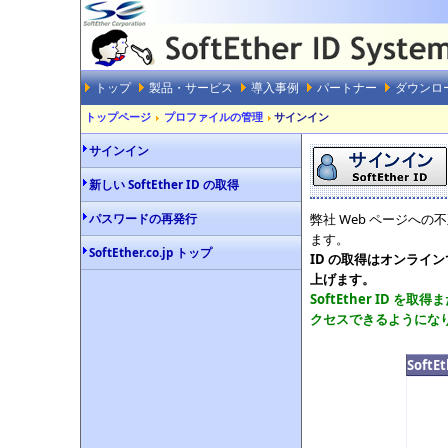
トップ
製品・サービス
導入事例
パートナー
ダウンロ
トップページ
プロファイルの管理
サインイン
サインイン
新しい SoftEther ID の取得
パスワードの再発行
弊社 Web ページへの
ます。
SoftEther.co.jp トップ
ID の取得はオンライ
上げます。
SoftEther ID
クセスできるようにな
Soft