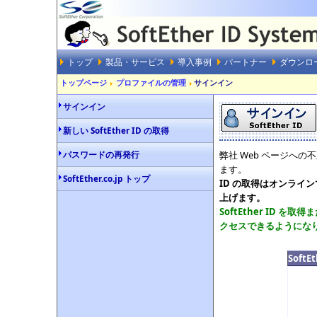
トップ
製品・サービス
導入事例
パートナー
ダウンロ
トップページ
プロファイルの管理
サインイン
サインイン
新しい SoftEther ID の取得
パスワードの再発行
弊社 Web ページへの
ます。
SoftEther.co.jp トップ
ID の取得はオンライ
上げます。
SoftEther ID
クセスできるようにな
Soft