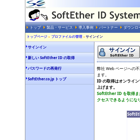
トップ
製品・サービス
導入事例
パートナー
ダウンロ
トップページ
プロファイルの管理
サインイン
サインイン
新しい SoftEther ID の取得
パスワードの再発行
弊社 Web ページへの
ます。
SoftEther.co.jp トップ
ID の取得はオンライ
上げます。
SoftEther ID
クセスできるようにな
Soft