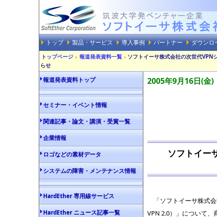
トップ
製品・サービス
導入事例
パートナー
ダウンロ
トップページ
報道発表資料一覧
ソフトイーサ株式会社の次世代VPNシス
らせ
報道発表資料トップ
2005年9月16日(金)
セミナー・イベント情報
関連記事・論文・講演・受賞一覧
企業情報
ソフトイーサ
ロゴなどの素材データ
システムの障害・メンテナンス情報
HardEther 専用線サービス
「ソフトイーサ株式会社
HardEther ニュース記事一覧
VPN 2.0）」について