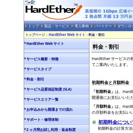
トップ
製品・サービス
導入事例
パートナー
ダウンロ
トップページ
HardEther Web サイト
料金・割引
HardEther Web サイト
料金・割引
HardEther サー
サービス概要・特徴
てご案内いたします。
サービスタイプ
料金・割引
初期料金と月額料金
サービス品質保証制度 (SLA)
「初期料金」
は、Har
開通後にお支払いいただ
サービスエリア一覧
「月額料金」
は、Har
お申込みから開通までの流れ
の月額料金をお支払い
サポート・修理体制
初期料金につい
初期料金の計算方法
2 ヶ月間お試し利用・返金制度