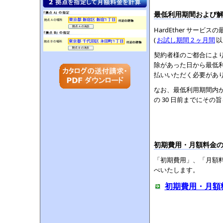
最低利用期間および
HardEther サービ
(
お試し期間 2 ヶ月間
以
契約者様のご都合によ
除があった日から最低
払いいただく必要があ
なお、最低利用期間内
の 30 日前までにそ
初期費用・月額料金
「初期費用」、「月額
べいたします。
初期費用・月額