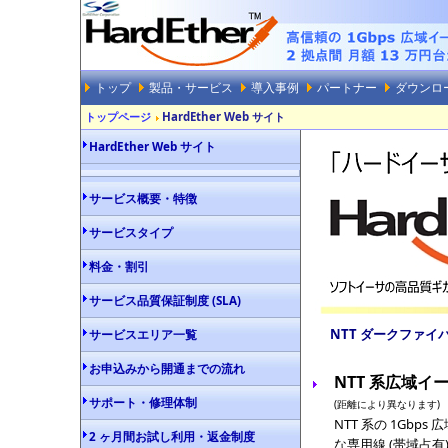
トップ
製品・サービス
導入事例
パートナー
ダウンロ
トップページ
HardEther Web サイト
HardEther Web サイト
サービス概要・特徴
サービスタイプ
料金・割引
サービス品質保証制度 (SLA)
NTT ダークファイ
サービスエリア一覧
お申込みから開通までの流れ
NTT 系広域イー
サポート・修理体制
(距離により異なります)
NTT 系の 1Gb
2 ヶ月間お試し利用・返金制度
な専用線 (帯域占有