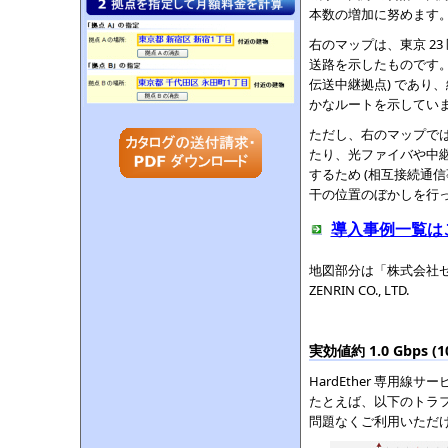
本数の増加に努めます
右のマップは、東京 2
送路を示したものです。
伝送中継拠点) であり
かなルートを示してい
ただし、右のマップで
たり、光ファイバや中
するため (相互接続通
干の位置のぼかしを行
導入事例一覧は
地図部分は「株式会社ゼンリン
ZENRIN CO., LTD.
実効値約 1.0 Gbps 
HardEther 専用線サ
たとえば、以下のトラ
問題なくご利用いただ