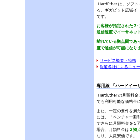
HardEther は、
る、ギガビット広域イ
です。
お客様が指定された 2 つ
通信速度でイーサネッ
離れている拠点間であっ
度で通信が可能になり
サービス概要・特徴
報道各社によるニュ
専用線 「ハードイー
HardEther の月
でも利用可能な価格帯
また、一定の要件を満
には、「ベンチャー割
でさらに月額料金を 5
場合、月額料金は
2 拠
なり、大変安価です。