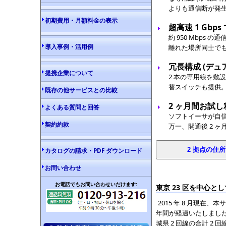
よりも通信断が発
初期費用・月額料金の表示
超高速 1 Gbp
約 950 Mbps
導入事例・活用例
離れた場所同士でも、
冗長構成 (デュ
提携企業について
2 本の専用線を敷
替スイッチも提供
既存の他サービスとの比較
2 ヶ月間お試し
よくある質問と回答
ソフトイーサが自
契約約款
万一、開通後 2 
カタログの請求・PDF ダウンロード
お問い合わせ
お電話でもお問い合わせいだけます:
東京 23 区を中心と
2015 年 8 月現在、本
年間が経過いたしましたが
城県 2 回線の合計 2