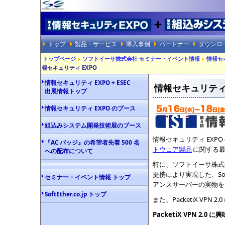
トップ
製品・サービス
導入事例
パートナー
ダウンロ
トップページ
ソフトイーサ株式会社 セミナー・イベント情報
情報セ
報セキュリティ EXPO
情報セキュリティ EXPO + ESEC
情報セキュリティ
出展情報トップ
情報セキュリティ EXPO のブース
組込みシステム開発技術展のブース
情報セキュリティ EXP
『AC バッジ』の希望者先着 500 名
トウェア製品
に関する
への配布について
特に、ソフトイーサ株式
提携により実現した、Solar
セミナー・イベント情報 トップ
アンスサーバーの実物を
SoftEther.co.jp トップ
また、PacketiX V
PacketiX VPN 