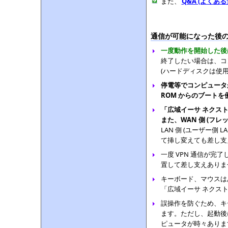
また、
Q&A (よくあ
通信が可能になった後
一度動作を開始した後は
終了したい場合は、コ
(ハードディスクは使
停電等でコンピュータが
ROM からのブート
「広域イーサ ネクスト
また、WAN 側 (フ
LAN 側 (ユーザー側
て挿し変えても差し支
一度 VPN 通信が
置して差し支えありま
キーボード、マウスは
「広域イーサ ネクス
誤操作を防ぐため、キ
ます。ただし、起動後
ピュータが時々ありま