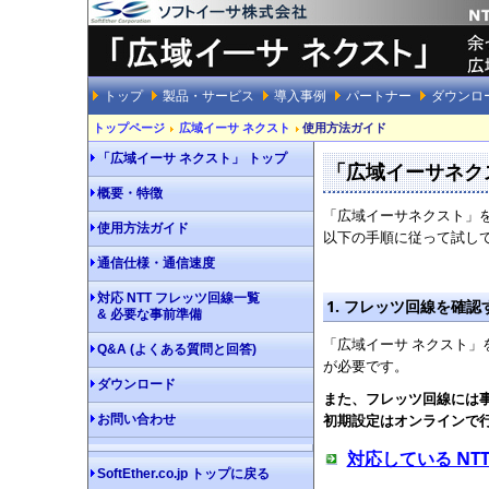
トップ
製品・サービス
導入事例
パートナー
ダウンロ
トップページ
広域イーサ ネクスト
使用方法ガイド
「広域イーサ ネクスト」 トップ
「広域イーサネク
概要・特徴
「広域イーサネクスト」
使用方法ガイド
以下の手順に従って試し
通信仕様・通信速度
対応 NTT フレッツ回線一覧
1. フレッツ回線を確認
& 必要な事前準備
「広域イーサ ネクスト」
Q&A (よくある質問と回答)
が必要です。
ダウンロード
また、フレッツ回線には事
初期設定はオンラインで
お問い合わせ
対応している N
SoftEther.co.jp トップに戻る