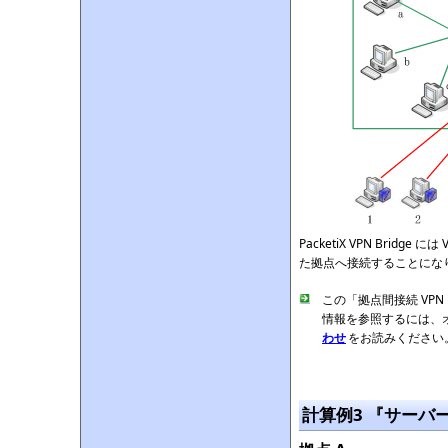
PacketiX VPN Bri
た拠点へ接続することにな
この「拠点間接続 VPN
情報を参照するには、
わせ
をお読みください
計算例3 『サーバ