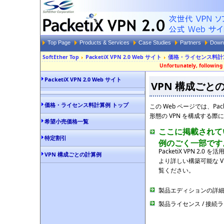
Top Page
Products & Services
Case Studies
Partners
Down
SoftEther Top
PacketiX VPN 2.0 Web サイト
価格・ライセンス料計
Unfortunately, following 
PacketiX VPN 2.0 Web サイト
VPN 構成ご
価格・ライセンス料計算例 トップ
この Web ページでは、Packeti
形態の VPN を構成する
希望小売価格一覧
ここに掲載されて
特定割引
例のごく一部です
PacketiX VPN 
VPN 構成ごとの計算例
より詳しい構築可能な 
覧ください。
製品エディションの詳
製品ライセンス / 接続