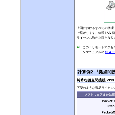
上図におけるすべての物理 LA
で繋がります。物理 LAN
ライセンス数が上限となり
この「リモートアクセス
ンマニュアルの
10.4
計算例2 『拠点間接
純粋な拠点間接続 VPN
下記のような製品ライセンス
ソフトウェアまたは接
Packeti
Stan
Packeti