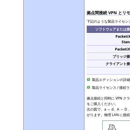
拠点間接続 VPN とリ
下記のような製品ライセンス
ソフトウェアまたは接
Packeti
Stan
Packeti
ブリッジ接
クライアント接
製品エディションの詳
製品ライセンス / 接続
拠点接続と同時に VPN 
をご購入ください。
次の図で、a ～ d、A ～ 
がります。物理 LAN に