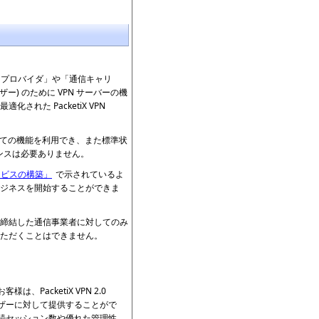
ットサービスプロバイダ」や「通信キャリ
ー) のために VPN サーバーの機
れた PacketiX VPN
ver 2.0 のすべての機能を利用でき、また標準状
センスは必要ありません。
サービスの構築」
で示されているよ
ジネスを開始することができま
契約を締結した通信事業者に対してのみ
ただくことはできません。
PacketiX VPN 2.0
ドユーザーに対して提供することがで
大量の同時接続セッション数や優れた管理性