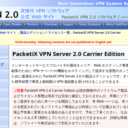
Case Studies
Partners
Download
Support
News Releases
About SoftEther
0 Web サイト
製品エディション / ライセンス一覧
PacketiX VPN Server 2.0 Carrier
Unfortunately, following contents are not published in English yet.
PacketiX VPN Server 2.0 Carrier Edition
ップ
インターネットサービスプロバイダや通信キャリア、Web ホスティング事
顧客のために VPN サーバーの機能をホスティングして提供する形態のオ
ために最適化された PacketiX VPN Server 2.0 の製品エディションで
た標準状態で事実上無制限の VPN 接続数を受け付けることができます。
ご注意
PacketiX VPN 2.0 Carrier Edition は現在開発中のソフト
よびライセンス形態は現在では完全に確定しておりませんが、早期にソフ
をご提供するために本ページを開設しております。本 Web ページは、本
ける想定されているソフトウェア構成および内容について記載されている
様は予告無く変更される場合がありますので、予めご了承ください。 なお、現時点で 
イセンスを入手 (契約) していただくことはまだできませんが、詳細な情報
は、ソフトイーサ株式会社にて対応させていただきます。