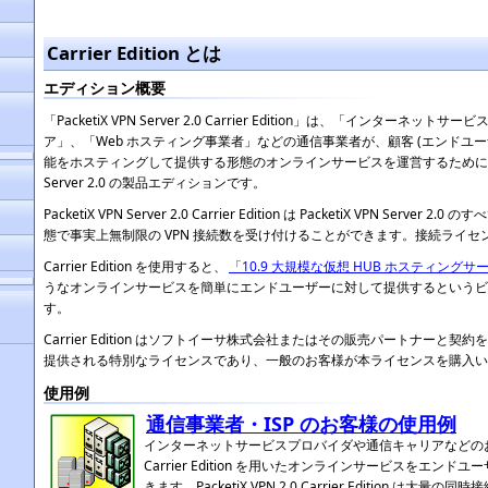
Carrier Edition とは
エディション概要
「PacketiX VPN Server 2.0 Carrier Edition」は、「インターネ
ア」、「Web ホスティング事業者」などの通信事業者が、顧客 (エンドユーザ
能をホスティングして提供する形態のオンラインサービスを運営するために最適化さ
Server 2.0 の製品エディションです。
PacketiX VPN Server 2.0 Carrier Edition は PacketiX VPN Ser
態で事実上無制限の VPN 接続数を受け付けることができます。接続ライ
Carrier Edition を使用すると、
「10.9 大規模な仮想 HUB ホスティング
うなオンラインサービスを簡単にエンドユーザーに対して提供するというビ
す。
Carrier Edition はソフトイーサ株式会社またはその販売パートナーと
提供される特別なライセンスであり、一般のお客様が本ライセンスを購入い
使用例
通信事業者・ISP のお客様の使用例
インターネットサービスプロバイダや通信キャリアなどのお客様は、
Carrier Edition を用いたオンラインサービスをエン
きます。PacketiX VPN 2.0 Carrier Edition は