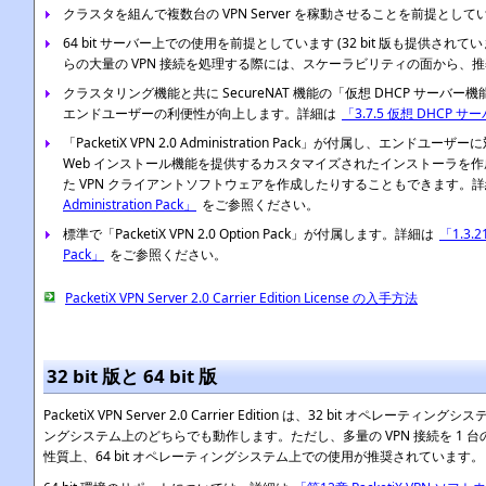
クラスタを組んで複数台の VPN Server を稼動させることを前提として
64 bit サーバー上での使用を前提としています (32 bit 版も提供さ
らの大量の VPN 接続を処理する際には、スケーラビリティの面から、推
クラスタリング機能と共に SecureNAT 機能の「仮想 DHCP サーバ
エンドユーザーの利便性が向上します。詳細は
「3.7.5 仮想 DHCP 
「PacketiX VPN 2.0 Administration Pack」が付属し、エン
Web インストール機能を提供するカスタマイズされたインストーラを
た VPN クライアントソフトウェアを作成したりすることもできます。
Administration Pack」
をご参照ください。
標準で「PacketiX VPN 2.0 Option Pack」が付属します。詳細は
「1.3.21
Pack」
をご参照ください。
PacketiX VPN Server 2.0 Carrier Edition License の入手方法
32 bit 版と 64 bit 版
PacketiX VPN Server 2.0 Carrier Edition は、32 bit オペレーティ
ングシステム上のどちらでも動作します。ただし、多量の VPN 接続を 1 台
性質上、64 bit オペレーティングシステム上での使用が推奨されています。