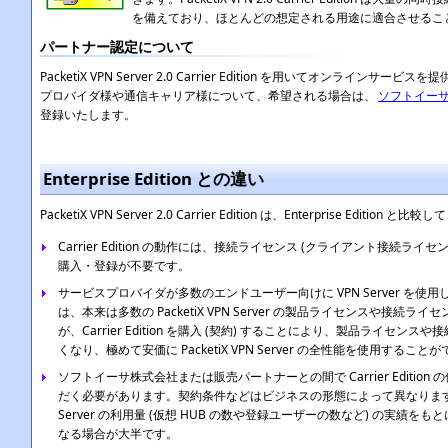
を備えており、ほとんどの想定される用途に適合させるこ
パートナー認定について
PacketiX VPN Server 2.0 Carrier Edition を用いてオンライン
プロバイダ様や通信キャリア様について、希望される場合は、
ソフトイー
登録いたします。
Enterprise Edition との違い
PacketiX VPN Server 2.0 Carrier Edition は、Enterprise Edi
Carrier Edition の動作には、接続ライセンス (クライアント接続ラ
購入・登録が不要です。
サービスプロバイダが多数のエンドユーザー向けに VPN Server を使用
は、本来は多数の PacketiX VPN Server の製品ライセンスや接続
が、Carrier Edition を購入 (契約) することにより、製品ライセ
くなり、極めて安価に PacketiX VPN Server の全性能を使用すること
ソフトイーサ株式会社または販売パートナーとの間で Carrier Editio
だく必要があります。契約条件などはビジネスの形態によって異なります
Server の利用量 (仮想 HUB の数や登録ユーザーの数など) の実績
なる場合が大半です。