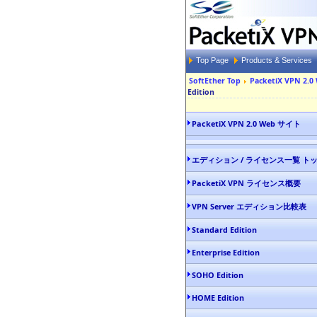
Top Page
Products & Services
SoftEther Top
PacketiX VPN 2.
Edition
PacketiX VPN 2.0 Web サイト
エディション / ライセンス一覧 ト
PacketiX VPN ライセンス概要
VPN Server エディション比較表
Standard Edition
Enterprise Edition
SOHO Edition
HOME Edition