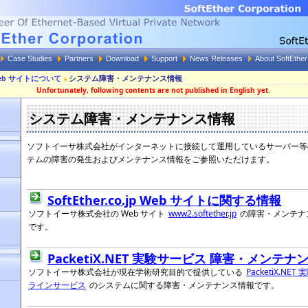
Case Studies
Partners
Download
Support
News Releases
About SoftEther
jp Web サイトについて
システム障害・メンテナンス情報
Unfortunately, following contents are not published in English yet.
システム障害・メンテナンス情報
ソフトイーサ株式会社がインターネットに接続して運用しているサーバー等
テムの障害の発生およびメンテナンス情報をご参照いただけます。
SoftEther.co.jp Web サイトに関する情報
ソフトイーサ株式会社の Web サイト
www2.softether.jp
の障害・メンテナ
です。
PacketiX.NET 実験サービス 障害・メンテナ
ソフトイーサ株式会社が現在学術研究目的で提供している
PacketiX.NE
ラインサービス
のシステムに関する障害・メンテナンス情報です。