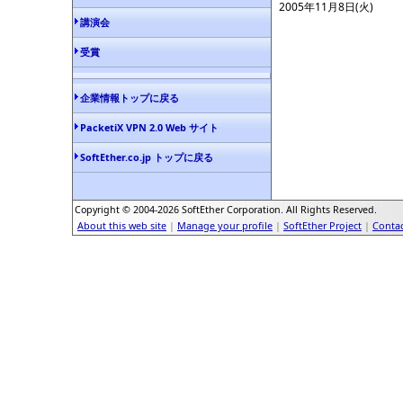
2005年11月8日(火)
講演会
受賞
企業情報トップに戻る
PacketiX VPN 2.0 Web サイト
SoftEther.co.jp トップに戻る
Copyright © 2004-2026 SoftEther Corporation. All Rights Reserved.
About this web site
|
Manage your profile
|
SoftEther Project
|
Contac