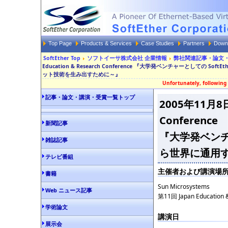
Top Page
Products & Services
Case Studies
Partners
Down
SoftEther Top
ソフトイーサ株式会社 企業情報
弊社関連記事・論文
Education & Research Conference 『大学発ベンチャーとしての S
ット技術を生み出すために～』
Unfortunately, following 
記事・論文・講演・受賞一覧トップ
2005年11月8日 
Conference
新聞記事
『大学発ベンチャ
雑誌記事
ら世界に通用
テレビ番組
主催者および講演場
書籍
Sun Microsystems
Web ニュース記事
第11回 Japan Education 
学術論文
講演日
展示会