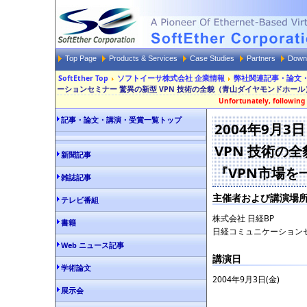
Top Page
Products & Services
Case Studies
Partners
Down
SoftEther Top
ソフトイーサ株式会社 企業情報
弊社関連記事・論文
ーションセミナー 驚異の新型 VPN 技術の全貌（青山ダイヤモンドホール） 
Unfortunately, following 
記事・論文・講演・受賞一覧トップ
2004年9月
VPN 技術の
新聞記事
『VPN市場を一
雑誌記事
主催者および講演場
テレビ番組
株式会社 日経BP
書籍
日経コミュニケーションセ
Web ニュース記事
講演日
学術論文
2004年9月3日(金)
展示会