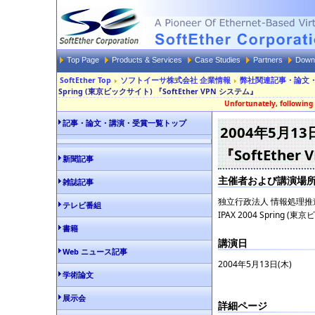
Top Page
Products & Services
Case Studies
Partners
Down
SoftEther Top
ソフトイーサ株式会社 企業情報
弊社関連記事・論文
Spring (東京ビックサイト) 『SoftEther VPN システム』
Unfortunately, following 
記事・論文・講演・受賞一覧トップ
2004年5月13日
『SoftEther
新聞記事
主催者および講演場
雑誌記事
独立行政法人 情報処理推
テレビ番組
IPAX 2004 Spring (
書籍
講演日
Web ニュース記事
2004年5月13日(木)
学術論文
展示会
詳細ページ